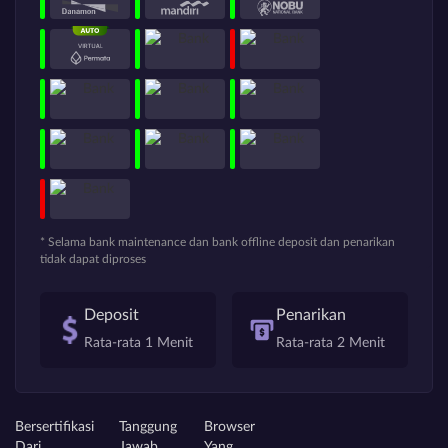
* Selama bank maintenance dan bank offline deposit dan penarikan
tidak dapat diproses
Deposit
Penarikan
Rata-rata 1 Menit
Rata-rata 2 Menit
Bersertifikasi
Tanggung
Browser
Dari
Jawab
Yang