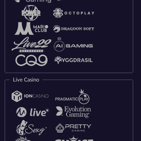
Live Casino