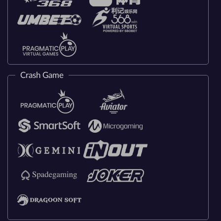
Crash Game