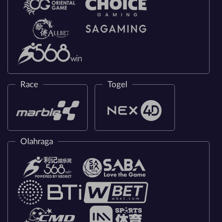
Race
Togel
Olahraga