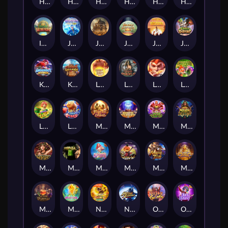
Hawaiian Tiki
Heist Stakes
Hip Hop Panda
Honey Trap of Diao Chan
Hood vs Wolf
Hotpot
Incan Wonders
Jack Frost's Winter
Jack the Giant Hunter
Jewels of Prosperity
Journey to the Wealth
Jungle Delight
Knockout Riches
Kraken Gold Rush
Legend of Hou Yi
Legend of Perseus
Legendary Monkey King
Leprechaun Riches
Lucky Clover Riches
Lucky Piggy
Majestic Empire
Majestic Treasures
Mask Carnival
Mayan Destiny
Medusa
Medusa 2
Mermaid Riches
Mr. Hallow-Win
Muay Thai Champion
Museum Wonders
Mystic Potion
Mystical Spirits
Ninja Raccoon Frenzy
Ninja vs Samurai
Oishi Delights
Opera Dynasty