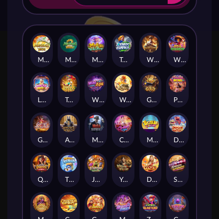
Mahjong Ways
Mahjong Ways 2
Monkeys Wild Party
Tornado Rampage
Wild Bounty Showdown
Wild Bandito
Lucky Neko
Treasures of Aztec
Wild Ape #3258
Ways of the Qilin
Gemstones Gold
Pinata Wins
Geisha's Revenge
Anubis Wrath
Mafia Mayhem
Cocktail Nights
Mr. Treasure’s Fortune
Dragon Hatch 2
Queen of Bounty
The Great Icescape
Jurassic Kingdom
Yakuza Honor
Dreams of Macau
Speed Winner