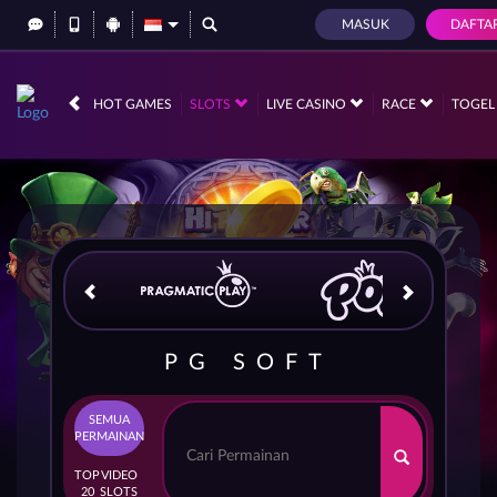
MASUK
DAFTA
IDR
12,679,576,
HOT GAMES
SLOTS
LIVE CASINO
RACE
TOGE
PG SOFT
SEMUA
PERMAINAN
TOP
VIDEO
20
SLOTS