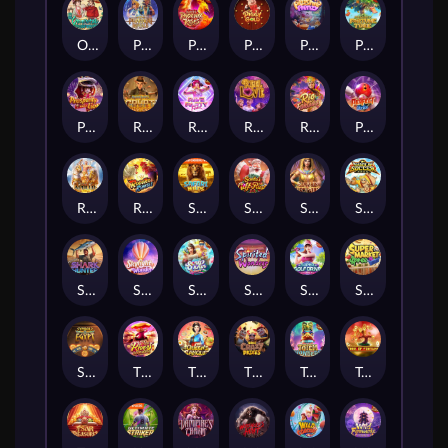
Oriental Prosperity
Pharaoh Royals
Phoenix Rises
Piggy Gold
Plushie Frenzy
Prosperity Fortune Tree
Prosperity Lion
Raider Jane's Crypt of Fortune
Rave Party Fever
Reel Love
Rio Fantasia
Perfect Strike
Rise of Apollo
Rooster Rumble
Safari Wilds
Santa's Gift Rush
Secret of Cleopatra
Shaolin Soccer
Shark Bounty
Skylight Wonders
Songkran Splash
Spirited Wonders
Super Golf Drive
Supermarket Spree
Symbols of Egypt
Thai River Wonders
The Queen's Banquet
Three Crazy Piggies
Totem Wonders
Tree of Fortune