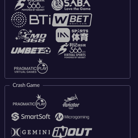
Crash Game