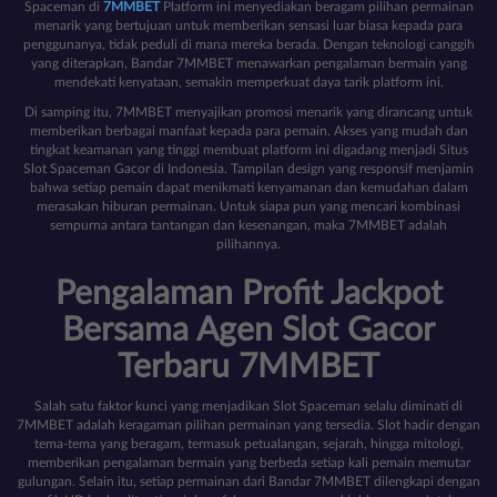
Spaceman di
7MMBET
Platform ini menyediakan beragam pilihan permainan
menarik yang bertujuan untuk memberikan sensasi luar biasa kepada para
penggunanya, tidak peduli di mana mereka berada. Dengan teknologi canggih
yang diterapkan, Bandar 7MMBET menawarkan pengalaman bermain yang
mendekati kenyataan, semakin memperkuat daya tarik platform ini.
Di samping itu, 7MMBET menyajikan promosi menarik yang dirancang untuk
memberikan berbagai manfaat kepada para pemain. Akses yang mudah dan
tingkat keamanan yang tinggi membuat platform ini digadang menjadi Situs
Slot Spaceman Gacor di Indonesia. Tampilan design yang responsif menjamin
bahwa setiap pemain dapat menikmati kenyamanan dan kemudahan dalam
merasakan hiburan permainan. Untuk siapa pun yang mencari kombinasi
sempurna antara tantangan dan kesenangan, maka 7MMBET adalah
pilihannya.
Pengalaman Profit Jackpot
Bersama Agen Slot Gacor
Terbaru 7MMBET
Salah satu faktor kunci yang menjadikan Slot Spaceman selalu diminati di
7MMBET adalah keragaman pilihan permainan yang tersedia. Slot hadir dengan
tema-tema yang beragam, termasuk petualangan, sejarah, hingga mitologi,
memberikan pengalaman bermain yang berbeda setiap kali pemain memutar
gulungan. Selain itu, setiap permainan dari Bandar 7MMBET dilengkapi dengan