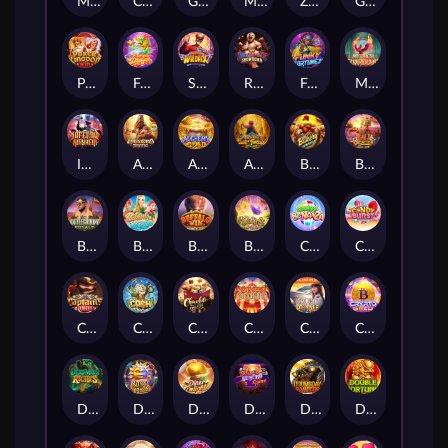
Midas Fortune
Caishen Wins
Ganesha Fortune
Mighty Mania
Zombie Blasters
Garuda Gems
Poker Kingdom Win
Fortune Dragon
Super Wildrix
Reel Royale Showdown
Funky Fortunez
Mythical Guardians
Inferno Mayhem
Asgardian Rising
Alchemy Gold
Alibaba's Cave of Fortune
Bakery Bonanza
Bali Vacation
Battleground Royale
Bikini Paradise
Buffalo Win
Butterfly Blossom
Candy Bonanza
Candy Burst
Captain's Bounty
Cash Mania
Chocolate Deluxe
Circus Delight
Cruise Royale
Crypto Gold
Dead Man's Riches
Destiny of Sun and Moon
Diner Delights
Diner Frenzy Spins
Doomsday Rampage
Double Fortune