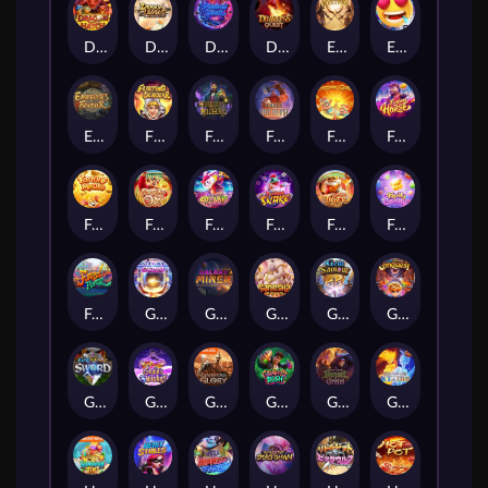
Dragon Hatch
Dragon Legend
Dragon Tiger Luck
Dragon's Treasure Quest
Egypt's Book of Mystery
Emoji Riches
Emperors Favour
Flirting Scholar
Forbidden Alchemy
Forge of Wealth
Fortune Gods
Fortune Horse
Fortune Mouse
Fortune Ox
Fortune Rabbit
Fortune Snake
Fortune Tiger
Fruity Candy
Futebol Fever
Galactic Gems
Galaxy Miner
Ganesha Gold
Gem Saviour
Gem Saviour Conquest
Gem Saviour Sword
Genie's 3 Wishes
Gladiator's Glory
Graffiti Rush
Grimms' Bounty: Hansel & Gretel
Guardians of Ice and Fire