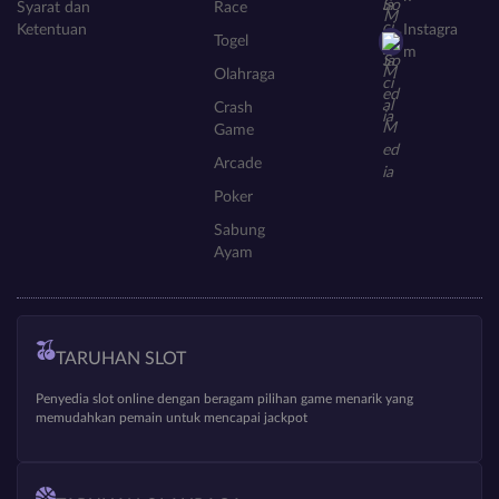
Syarat dan
Race
Ketentuan
Instagra
Togel
m
Olahraga
Crash
Game
Arcade
Poker
Sabung
Ayam
TARUHAN SLOT
Penyedia slot online dengan beragam pilihan game menarik yang
memudahkan pemain untuk mencapai jackpot