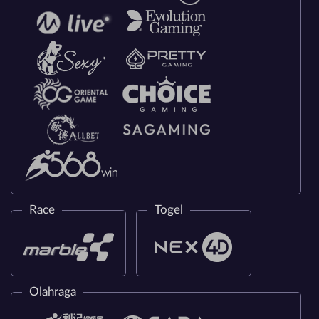
Race
Togel
Olahraga