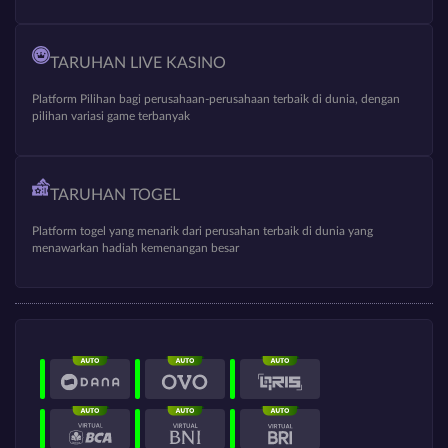
TARUHAN LIVE KASINO
Platform Pilihan bagi perusahaan-perusahaan terbaik di dunia, dengan
pilihan variasi game terbanyak
TARUHAN TOGEL
Platform togel yang menarik dari perusahan terbaik di dunia yang
menawarkan hadiah kemenangan besar