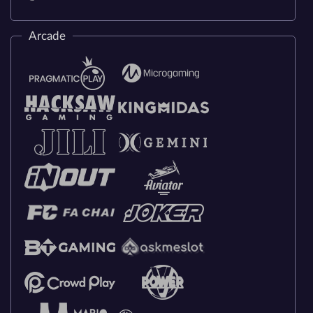
Arcade