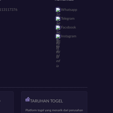
113117376
Whatsapp
Telegram
Facebook
Instagram
O
TARUHAN TOGEL
Platform togel yang menarik dari perusahan