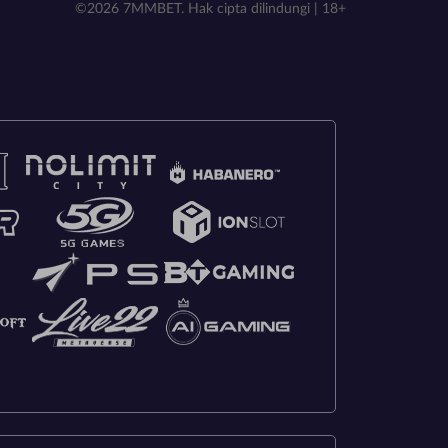
©2026 7MMBET. Hak cipta dilindungi | 18+