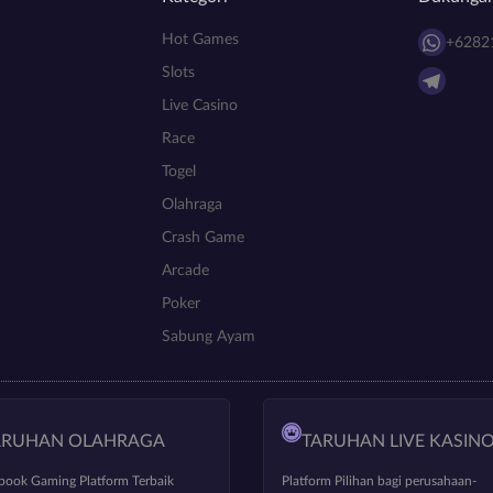
Hot Games
+6282
Slots
Live Casino
Race
Togel
Olahraga
Crash Game
Arcade
Poker
Sabung Ayam
ARUHAN OLAHRAGA
TARUHAN LIVE KASIN
book Gaming Platform Terbaik
Platform Pilihan bagi perusahaan-