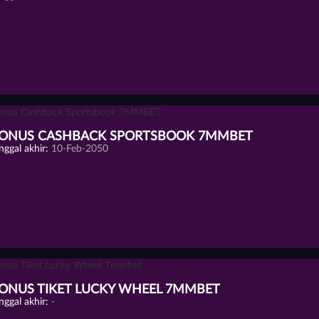
ONUS CASHBACK SPORTSBOOK 7MMBET
nggal akhir:
10-Feb-2050
ONUS TIKET LUCKY WHEEL 7MMBET
nggal akhir:
-