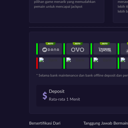
pilihan game menarik yang memudahkan
menawa
pemain untuk mencapai jackpot
lebih 
lebih 
* Selama bank maintenance dan bank offline deposit dan pen
Deposit
Rata-rata 1 Menit
Bersertifikasi Dari
Tanggung Jawab Bermain