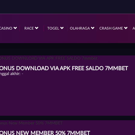
 CASINO
RACE
TOGEL
OLAHRAGA
CRASH GAME
ONUS DOWNLOAD VIA APK FREE SALDO 7MMBET
nggal akhir:
-
ONUS NEW MEMBER 50% 7MMBET