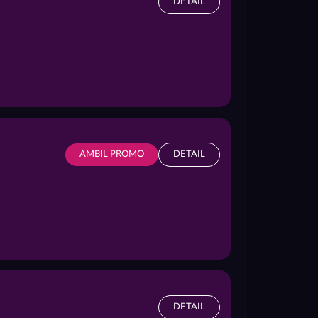
DETAIL
AMBIL PROMO
DETAIL
DETAIL