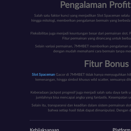
Pengalaman Profi
Salah satu faktor kunci yang menjadikan Slot Spaceman selalu
hingga mitologi, memberikan pengalaman bermain yang berbeda se
Fleksibilitas juga menjadi keuntungan besar dari permainan s
Fitur permainan yang dirancang untuk berb
Selain variasi permainan, 7MMBET memberikan pengalaman yan
dengan mudah memahami cara bermain tanpa membu
Fitur Bonus
Slot Spaceman
Gacor di 7MMBET tidak hanya menyuguhkan hibur
kemenangan, hingga simbol khusus wild scatter, semuanya di
Keberadaan jackpot progresif juga menjadi salah satu daya tari
jumlahnya bisa mencapai angka yang fantastis. Kesempatan u
Selain itu, transparansi dan keadilan dalam sistem permainan s
bahwa setiap hasil tidak dapat dimanipulasi. Dengan 
Kebijaksanaan
Platform