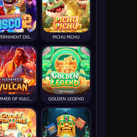
GOVERNMENT DISCO 2
PICHU PICHU
HAMMER OF VULCAN
GOLDEN LEGEND