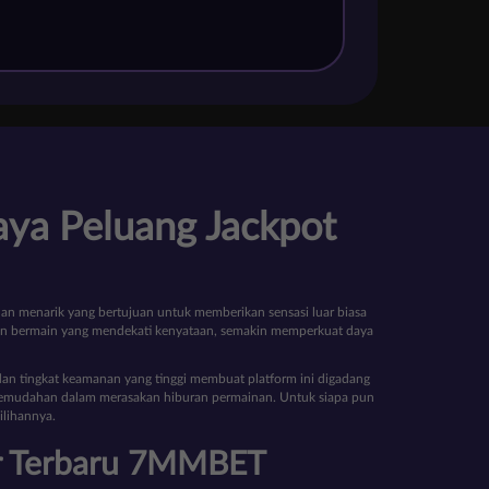
ya Peluang Jackpot
an menarik yang bertujuan untuk memberikan sensasi luar biasa
an bermain yang mendekati kenyataan, semakin memperkuat daya
n tingkat keamanan yang tinggi membuat platform ini digadang
 kemudahan dalam merasakan hiburan permainan. Untuk siapa pun
lihannya.
or Terbaru 7MMBET