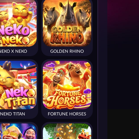
NEKO X NEKO
GOLDEN RHINO
NEKO TITAN
FORTUNE HORSES