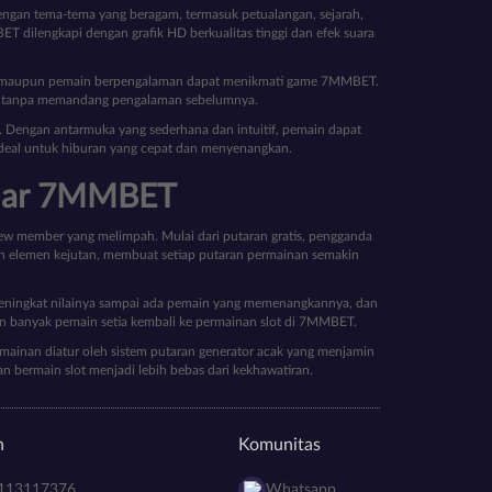
dengan tema-tema yang beragam, termasuk petualangan, sejarah,
T dilengkapi dengan grafik HD berkualitas tinggi dan efek suara
mula maupun pemain berpengalaman dapat menikmati game 7MMBET.
ang tanpa memandang pengalaman sebelumnya.
 Dengan antarmuka yang sederhana dan intuitif, pemain dapat
deal untuk hiburan yang cepat dan menyenangkan.
andar 7MMBET
w member yang melimpah. Mulai dari putaran gratis, pengganda
an elemen kejutan, membuat setiap putaran permainan semakin
s meningkat nilainya sampai ada pemain yang memenangkannya, dan
an banyak pemain setia kembali ke permainan slot di 7MMBET.
rmainan diatur oleh sistem putaran generator acak yang menjamin
n bermain slot menjadi lebih bebas dari kekhawatiran.
n
Komunitas
113117376
Whatsapp