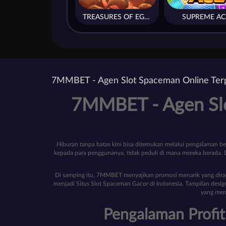
TREASURES OF EGYPT
SUPREME AC
7MMBET - Agen Slot Spaceman Online Terp
7MMBET - Agen Slo
Hiburan tanpa batas kini bisa ditemukan melalui pengalaman b
kepada para penggunanya, tidak peduli di mana mereka berada
Di samping itu, 7MMBET menyajikan promosi menarik yang dira
menjadi Situs Slot Spaceman Gacor di Indonesia. Tampilan des
yang men
Pengalaman Profi