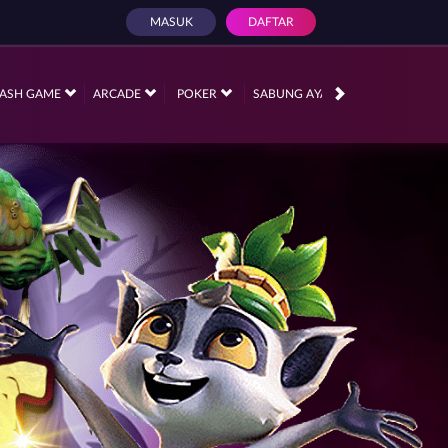
MASUK
DAFTAR
PROMOSI
ASH GAME
ARCADE
POKER
SABUNG AYAM