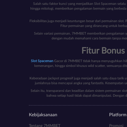
Salah satu faktor kunci yang menjadikan Slot Spaceman selalu
hingga mitologi, memberikan pengalaman bermain yang berbeda se
Fleksibilitas juga menjadi keuntungan besar dari permainan s
Fitur permainan yang dirancang untuk berb
Selain variasi permainan, 7MMBET memberikan pengalaman yan
dengan mudah memahami cara bermain tanpa membu
Fitur Bonus
Slot Spaceman
Gacor di 7MMBET tidak hanya menyuguhkan hibur
kemenangan, hingga simbol khusus wild scatter, semuanya di
Keberadaan jackpot progresif juga menjadi salah satu daya tari
jumlahnya bisa mencapai angka yang fantastis. Kesempatan u
Selain itu, transparansi dan keadilan dalam sistem permainan s
bahwa setiap hasil tidak dapat dimanipulasi. Dengan 
Kebijaksanaan
Platform
Tentang 7MMBET
Promosi