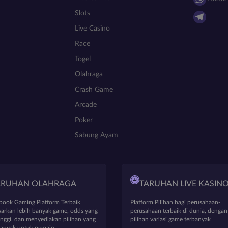
Slots
Live Casino
Race
Togel
Olahraga
Crash Game
Arcade
Poker
Sabung Ayam
ARUHAN OLAHRAGA
TARUHAN LIVE KASIN
book Gaming Platform Terbaik
Platform Pilihan bagi perusahaan-
rkan lebih banyak game, odds yang
perusahaan terbaik di dunia, dengan
tinggi, dan menyediakan pilihan yang
pilihan variasi game terbanyak
banyak untuk pemain.