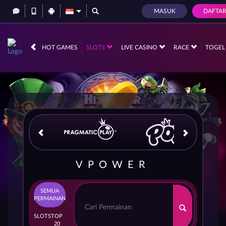
MASUK
DAFTA
IDR
12,732,198,
HOT GAMES
SLOTS
LIVE CASINO
RACE
TOGE
VPOWER
SEMUA
PERMAINAN
SLOTS
TOP
20