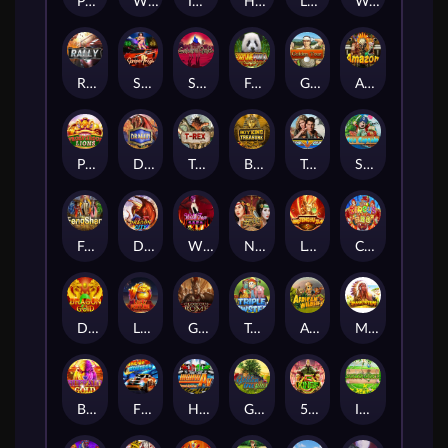
Peace&Long Life
Wild Chuco
ICELAND
Happy Prosperous
Laura
Water Margin
Rally
Striper Night
Sahara Gold
Fortune Panda
Golden Tour
Amazon
Prosperous Lions
Dragon
T-REX
Boy King
Top Gun
Sea Captain
Feng Shen
Dragon City
Wild Fox
NvXia
LongTengHuXiao2
Circus
Dragon Gold
Lucky Fortune
Glorious Rome
Triple Twister
African Wildlife
Magic Totem
Buffalo Gold
Fire of Route 66
Highway King
GoldenTree
5 Kings
Irish Luck