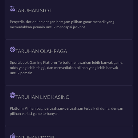
TARUHAN SLOT
Penyedia slot online dengan beragam pilihan game menarik yang
memudahkan pemain untuk mencapai jackpot
TARUHAN OLAHRAGA
Sportsbook Gaming Platform Terbaik menawarkan lebih banyak game,
odds yang lebih tinggi, dan menyediakan pilihan yang lebih banyak
untuk pemain.
TARUHAN LIVE KASINO
Platform Pilihan bagi perusahaan-perusahaan terbaik di dunia, dengan
pilihan variasi game terbanyak